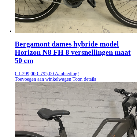
Bergamont dames hybride model
Horizon N8 FH 8 versnellingen maat
50 cm
Oorspronkelijke
Huidige
€
1.299,00
€
795,00
Aanbieding!
prijs
prijs
Toevoegen aan winkelwagen
Toon details
was:
is:
€ 1.299,00.
€ 795,00.