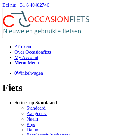
Bel nu: +31 6 40482746
Afrekenen
Over Occasionfiets
My Account
Menu
Menu
0
Winkelwagen
Fiets
Sorteer op
Standaard
Standaard
Aangepast
Naam
Prijs
Datum