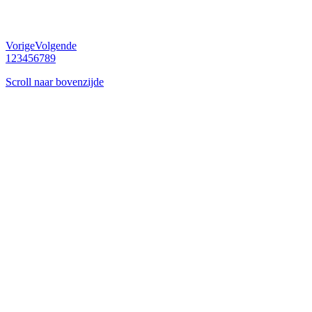
Vorige
Volgende
1
2
3
4
5
6
7
8
9
Scroll naar bovenzijde