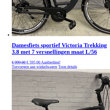
Damesfiets sportief Victoria Trekking
3.8 met 7 versnellingen maat L/56
Oorspronkelijke
Huidige
€
999,00
€
595,00
Aanbieding!
prijs
prijs
Toevoegen aan winkelwagen
Toon details
was:
is:
€ 999,00.
€ 595,00.